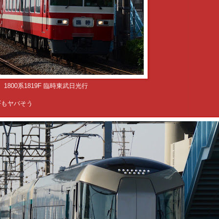
1800系1819F 臨時東武日光行
9Fもヤバそう