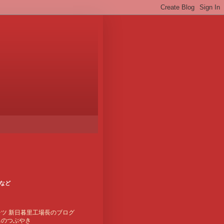
など
ク
テツ 新日暮里工場長のブログ
男のつぶやき