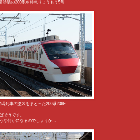
常塗装の200系＠特急りょうもう5号
悠瑪列車の塗装をまとった200系208F
やばそうです。
同じような何かになるのでしょうか…