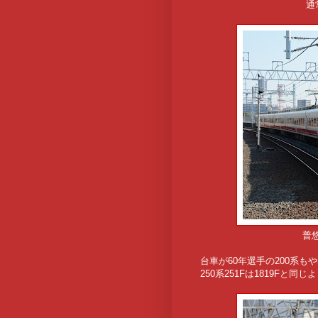
通
普
台車が60年選手の200系も
250系251Fは1819Fと