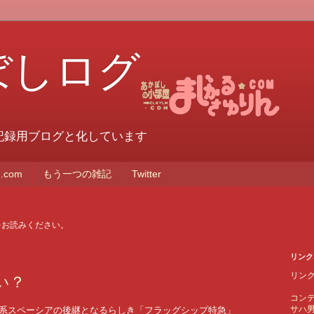
ぼしログ
記録用ブログと化しています
com
もう一つの雑記
Twitter
をお読みください。
リンク
リン
い？
コン
サハ
0系スペーシアの後継となるらしき「フラッグシップ特急」