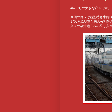
4年ぶりの大きな変革です。
今回の目玉は新型特急車両5
1700系原型車以来の分割
久々の会津地方への乗り入