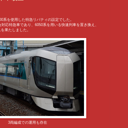
00系を使用した特急リバティの設定でした。
併合対応特急車であり、6050系を用いる快速列車を置き換え、
れを果たしました。
3両編成での運用も存在