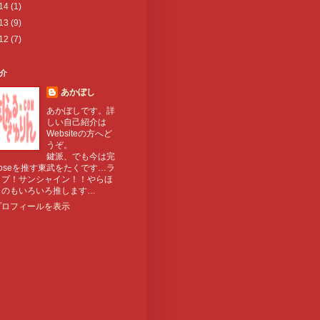
14
(1)
13
(9)
12
(7)
介
あかぼし
あかぼしです。詳
しい自己紹介は
Websiteの方へど
うぞ。
鍵派、でも今は完
oseを推す東武をたくです…ラ
イブ！サンシャイン！！やらほ
ものもいろいろ推します…
プロフィールを表示