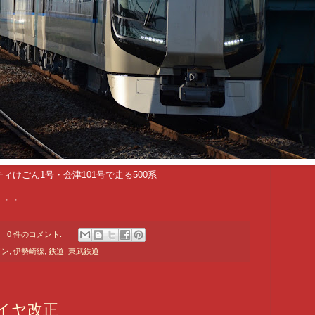
ィけごん1号・会津101号で走る500系
・・・
0 件のコメント:
イン
,
伊勢崎線
,
鉄道
,
東武鉄道
ダイヤ改正