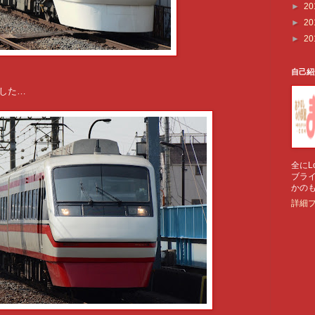
►
20
►
20
►
20
自己紹
ました…
全にL
ブラ
かの
詳細