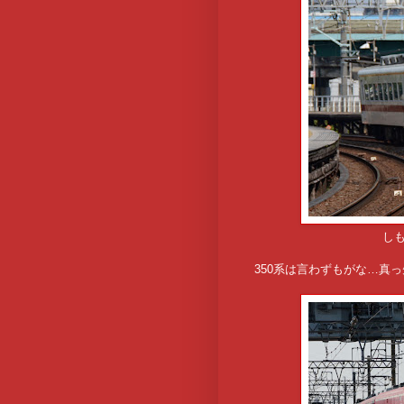
しも
350系は言わずもがな…真