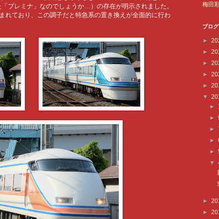
梅田
た「プレミナ」なのでしょうか…）の存在が明示されました。
含まれており、この調子だと特急系の置き換えが全面的に行わ
ブログ
►
20
►
20
►
20
►
20
►
20
▼
20
►
►
►
►
►
▼
►
20
►
20