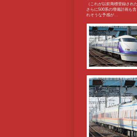
（これが以前商標登録され
さらに500系の増備計画も
れそうな予感が…