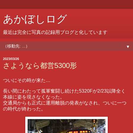
あかぼしログ
最近は完全に写真の記録用ブログと化しています
▼
2023/03/26
さようなら都営5300形
ついにその時が来た…
長い間にわたって孤軍奮闘し続けた5320Fが2/23以降全く
本線に姿を現さなくなった。
交通局からも正式に運用離脱の発表がなされ、ついに一つ
の時代が終わった。